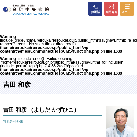
お電話
お問合せ
メニュー
Warning
:
include_once(/home/reiroukai/reiroukai.or.jp/public_html/ssi/gnavi.html): failed
to open stream: No such file or directory in
/home/reiroukai/reiroukai.or.jp/public_html/wp-
content/themes/CommunextHospCMS/functions.php
on line
1338
Warning
: include_once(): Failed opening
'/home/reiroukai/reiroukai.or.jp/public_html/ssi/gnavi.html' for inclusion
(include_path='.:/opt/php-7.4.33-2/data/pear') in
/home/reiroukai/reiroukai.or.jp/public_html/wp-
content/themes/CommunextHospCMS/functions.php
on line
1338
吉田 和彦
吉田 和彦 （よしだ かずひこ）
乳腺外科外来