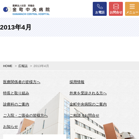
お電話
お問合せ
メニュー
2013年4月
HOME
広報誌
2013年4月
医療関係者の皆様方へ
採用情報
特長と取り組み
外来を受診される方へ
診療科のご案内
金町中央病院のご案内
ご入院・ご面会の皆様方へ
ご相談・お問合せ
お知らせ