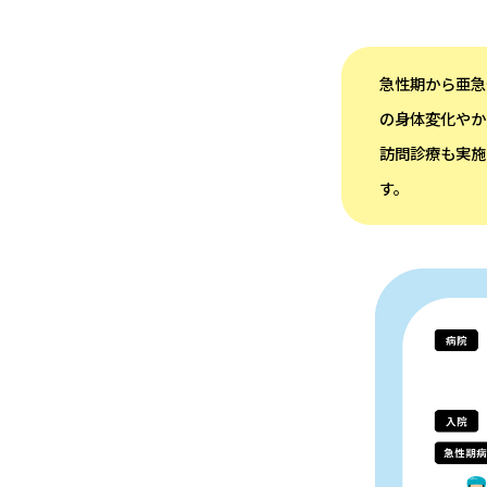
急性期から亜急
の身体変化やか
訪問診療も実施
す。