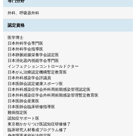
専門分野
外科、呼吸器外科
認定資格
医学博士
日本外科学会専門医
日本外科学会指導医
日本静脈経腸栄養学会認定医
日本消化器内視鏡学会専門医
インフェクションコントロールドクター
日本がん治療認定機構暫定教育医
日本外科感染学会評議員
日本医師会認定健康スポーツ医
日本外科感染症学会外科周術期感染管理認定医
日本外科感染症学会外科周術期感染管理暫定教育医
日本医師会産業医
日本医師会臨床研修指導医
難病指定医
認知症サポート医
東京都かかりつけ医認知症研修修了
臨床研究人材養成プログラム修了
身体障害者福祉法指定医