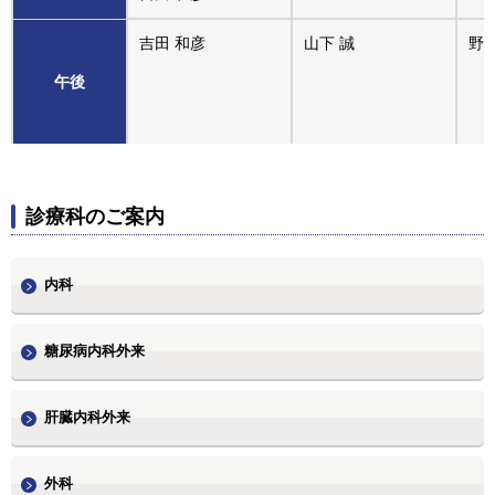
吉田 和彦
山下 誠
野田
午後
診療科のご案内
内科
糖尿病内科外来
肝臓内科外来
外科