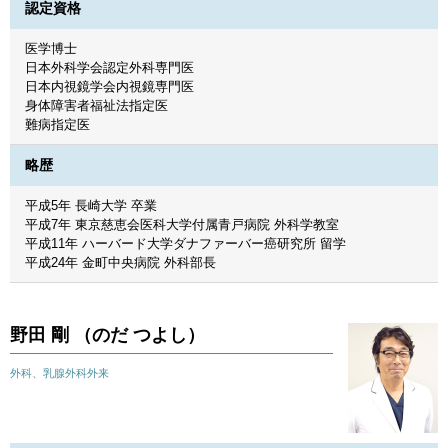
認定資格
医学博士
日本外科学会認定外科専門医
日本内視鏡学会内視鏡専門医
身体障害者福祉法指定医
難病指定医
略歴
平成5年 長崎大学 卒業
平成7年 東京慈恵会医科大学付属青戸病院 外科学教室
平成11年 ハーバード大学ダナファーバー癌研究所 留学
平成24年 金町中央病院 外科部長
野田 剛 （のだ つよし）
外科、乳腺外科外来