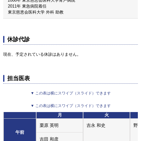
2008年 東京慈恵会医科大学青戸病院
2011年 東急病院着任
東京慈恵会医科大学 外科 助教
休診代診
現在、予定されている休診はありません。
担当医表
▼ この表は横にスワイプ（スライド）できます
▼ この表は横にスワイプ（スライド）できます
月
火
栗原 英明
吉永 和史
野田
午前
吉田 和彦