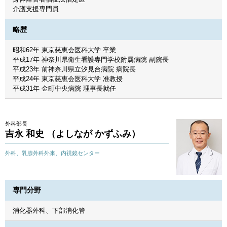
介護支援専門員
略歴
昭和62年 東京慈恵会医科大学 卒業
平成17年 神奈川県衛生看護専門学校附属病院 副院長
平成23年 前神奈川県立汐見台病院 病院長
平成24年 東京慈恵会医科大学 准教授
平成31年 金町中央病院 理事長就任
外科部長
吉永 和史 （よしなが かずふみ）
外科、乳腺外科外来、内視鏡センター
専門分野
消化器外科、下部消化管