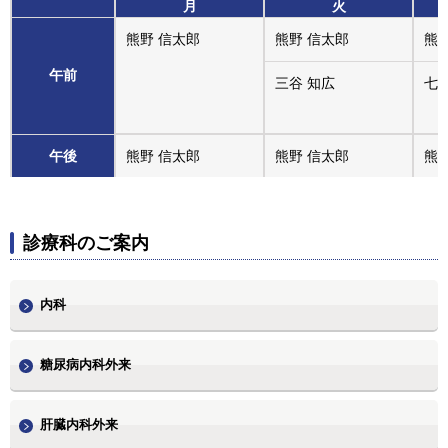
月
火
熊野 信太郎
熊野 信太郎
熊
午前
三谷 知広
七松
午後
熊野 信太郎
熊野 信太郎
熊
診療科のご案内
内科
糖尿病内科外来
肝臓内科外来